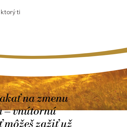
, ktorý ti
čakať na zmenu
 – vnútornú
ť môžeš zažiť už