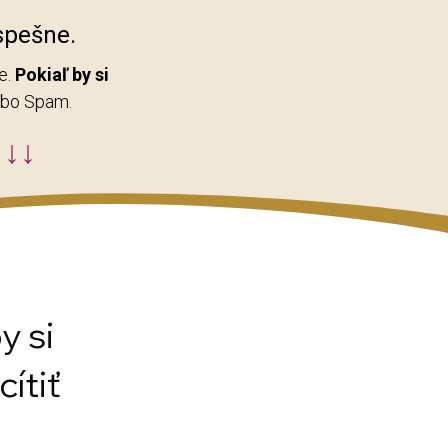
spešne.
e.
Pokiaľ by si
lebo Spam.
↓↓↓
y si
ítiť