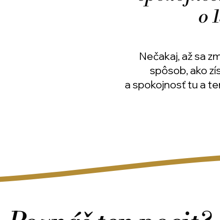
o 
Nečakaj, až sa z
spôsob, ako zí
a spokojnosť tu a te