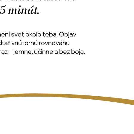
15 minút.
mení svet okolo teba. Objav
skať vnútornú rovnováhu
raz – jemne, účinne a bez boja.