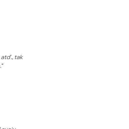
atď., tak
“