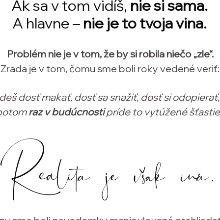
Ak sa v tom vidíš,
nie si sama.
A hlavne –
nie je to tvoja vina.
Problém nie je v tom, že by si robila niečo „zle“.
Zrada je v tom, čomu sme boli roky vedené veriť:
eš dosť makať, dosť sa snažiť, dosť si odopierať, 
potom
raz v budúcnosti
príde to vytúžené šťastie.
Realita je však iná.