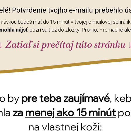
lé! Potvrdenie tvojho e-mailu prebehlo ú
ahrávkou budeš mať do 15 minút v tvojej e-mailovej schránk
mohla nájsť
, pozri sa tiež do zložky: Promo, Hromadné a
↓ Zatiaľ si prečítaj túto stránku 
o by
pre teba zaujímavé
, keb
hla
za
menej ako 15 minút
poc
na vlastnej koži: