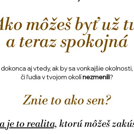
Ako môžeš byť už t
a teraz spokojná
dokonca aj vtedy, ak by sa vonkajšie okolnosti,
či ľudia v tvojom okolí
nezmenili
?
Znie to ako sen?
 je to realita,
ktorú môžeš zakúsi