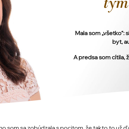
tým 
Mala som „všetko“: s
byt, a
A predsa som cítila, 
o som sa zobúdzala s pocitom, že takto to už ďa