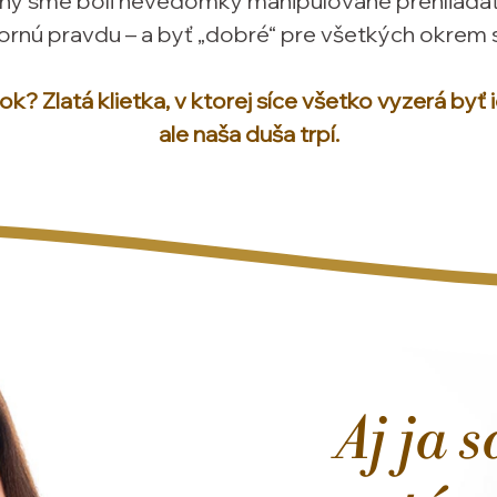
ny sme boli nevedomky manipulované prehliadať
ornú pravdu – a byť „dobré“ pre všetkých okrem 
k? Zlatá klietka, v ktorej síce všetko vyzerá byť 
ale naša duša trpí.
Aj ja 