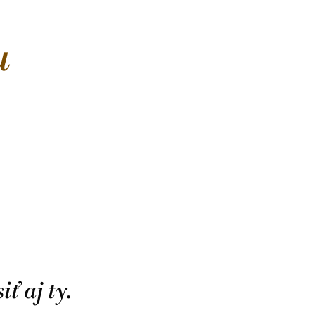
u
ť aj ty.