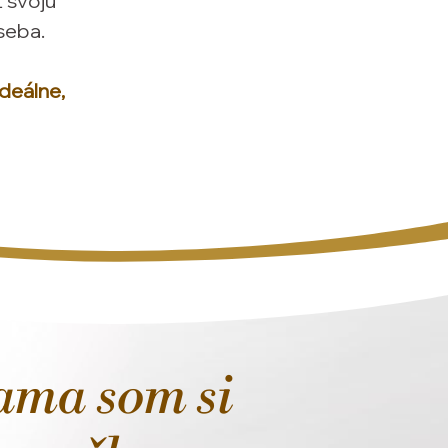
 svoju
seba.
ideálne,
sama som si