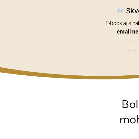
Skve
E-book aj s n
email ne
↓↓
Bol
mo