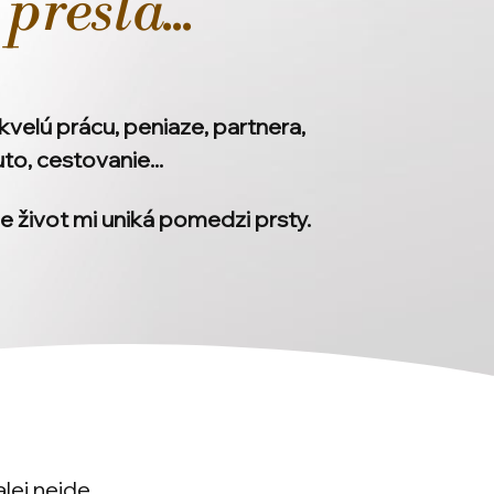
prešla...
kvelú prácu, peniaze, partnera,
uto, cestovanie...
že život mi uniká pomedzi prsty.
lej nejde.