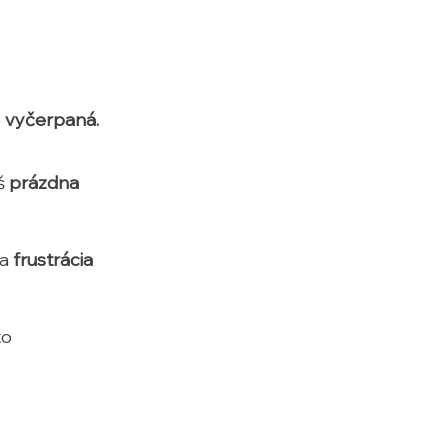
e
vyčerpaná.
iš
prázdna
za
frustrácia
to