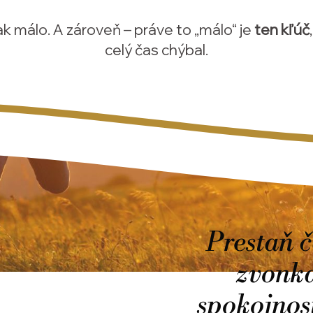
ak málo. A zároveň – práve to „málo“ je
ten kľúč
celý čas chýbal.
Prestaň 
zvonka
spokojnos