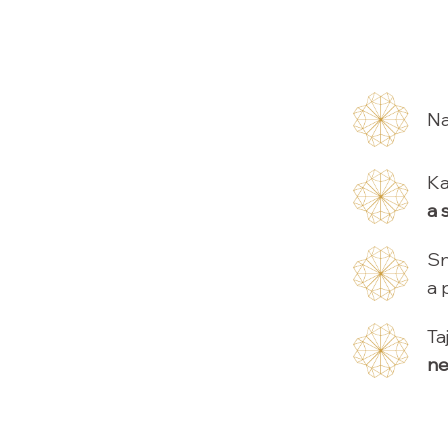
Na
Ka
a 
Sn
a 
Ta
ne