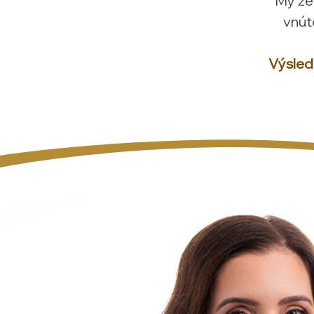
My že
vnút
Výsledo