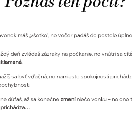
Poznáš ten pocit?
vonok máš „všetko“, no večer padáš do postele úpln
ždý deň zvládaš zázraky na počkanie, no vnútri sa cít
sklamaná.
ažíš sa byť vďačná, no namiesto spokojnosti prichád
pochybnosti.
jne dúfaš, až sa konečne
zmení
niečo vonku – no ono 
prichádza…