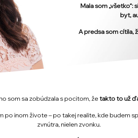
Mala som „všetko“: s
byt, a
A predsa som cítila, 
no som sa zobúdzala s pocitom, že
takto to už ď
m po inom živote – po takej realite, kde budem s
zvnútra, nielen zvonku.