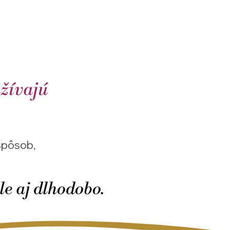
ažívajú
pôsob,
le aj dlhodobo.