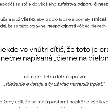
epadáš sa stále do väčšieho
zúfalstva, odporu, či nes
úšala si už
všetko
, aby ti bolo lepšie a pomaly
strácaš
dej
, že sa tejto otravnej
nespokojnosti
vôbec niekedy
iekde vo vnútri cítiš, že toto je p
nečne napísaná „čierne na bielo
mám pre teba dobrú správu:
„
Riešenie existuje a ty už viac nemusíš trpieť.
“
že ženy učili, že sa majú postarať najskôr o všetkýc