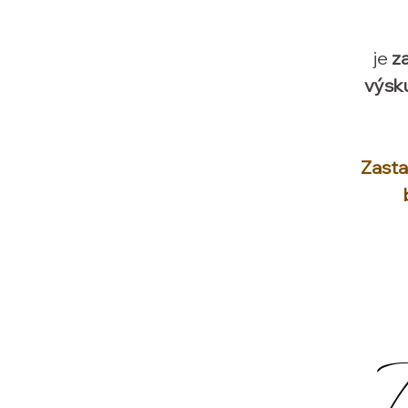
je
z
výsku
Zasta
Z