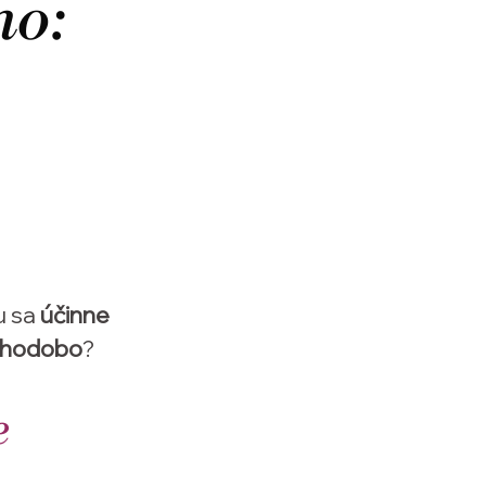
ho:
u sa
účinne
lhodobo
?
e