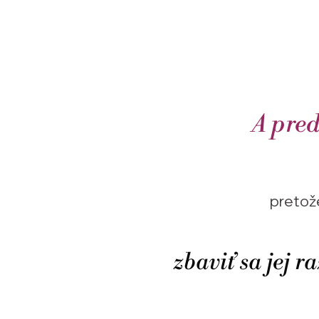
A pred
pretože
zbaviť sa jej r