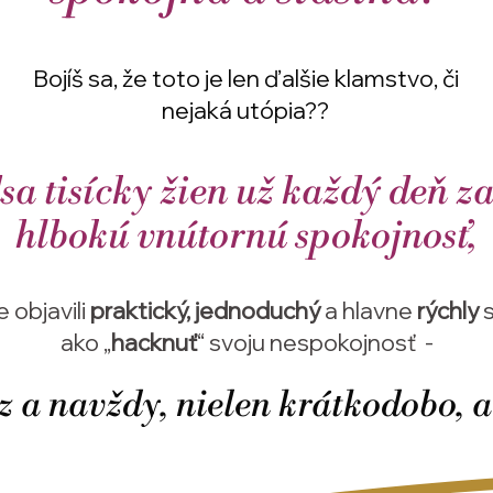
Bojíš sa, že toto je len ďalšie klamstvo, či
nejaká utópia??
sa tisícky žien už každý deň z
hlbokú vnútornú spokojnosť,
 objavili
praktický, jednoduchý
a hlavne
rýchly
s
ako „
hacknuť
“ svoju nespokojnosť -
az a navždy, nielen krátkodobo, a