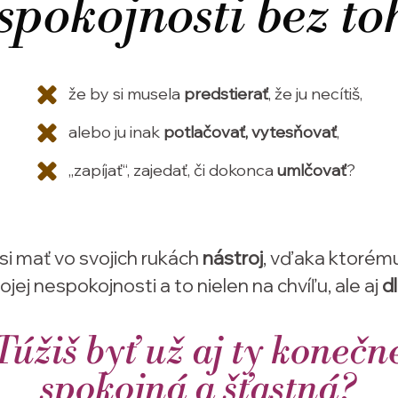
spokojnosti bez to
že by si musela
predstierať
, že ju necítiš,
alebo ju inak
potlačovať, vytesňovať
,
„zapíjať“, zajedať, či dokonca
umlčovať
?
si mať vo svojich rukách
nástroj
, vďaka ktorém
ojej nespokojnosti a to nielen na chvíľu, ale aj
d
Túžiš byť už aj ty konečn
spokojná a šťastná?