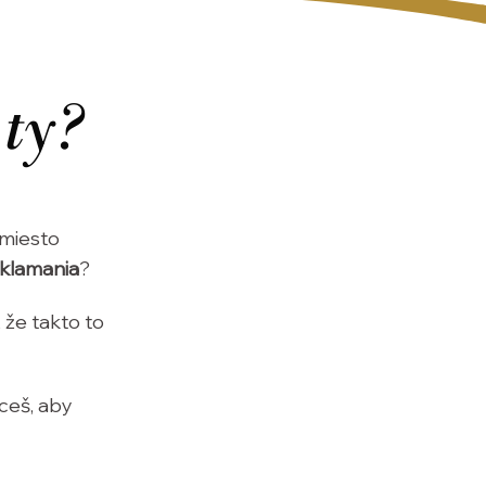
 ty?
amiesto
 sklamania
?
 že takto to
hceš, aby