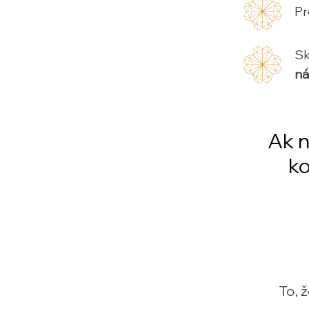
Pr
Sk
ná
Ak n
ko
To, 