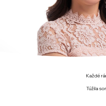
Každé rá
Túžila so