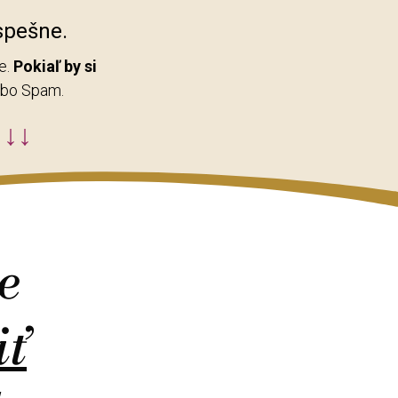
spešne.
e.
Pokiaľ by si
lebo Spam.
↓↓↓
je
iť