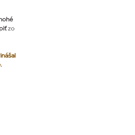
mnohé
piť
zo
inášal
.
..