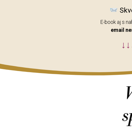
Skve
E-book aj s n
email ne
↓↓
V
s