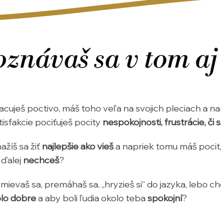
znávaš sa v tom aj
acuješ poctivo, máš toho veľa na svojich pleciach a n
tisfakcie pociťuješ pocity
nespokojnosti, frustrácie, či
ažíš sa žiť
najlepšie ako vieš
a napriek tomu máš pocit,
 ďalej
nechceš
?
mievaš sa, premáhaš sa, „hryzieš si“ do jazyka, lebo c
lo dobre
a aby boli ľudia okolo teba
spokojní
?