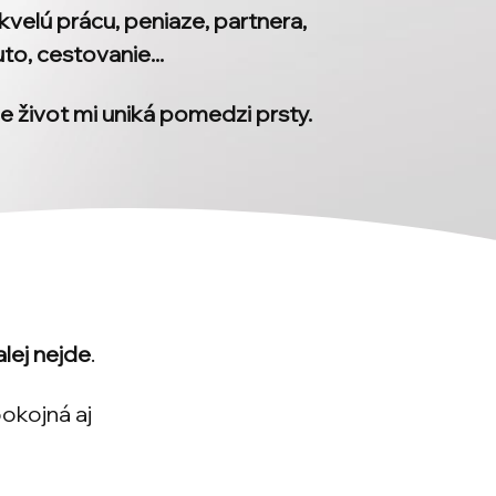
kvelú prácu, peniaze, partnera,
uto, cestovanie...
že život mi uniká pomedzi prsty.
alej nejde
.
pokojná aj