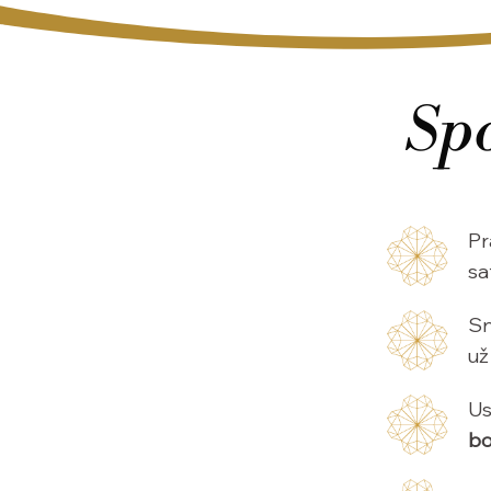
Spo
Pr
sa
Sn
už
Us
bo