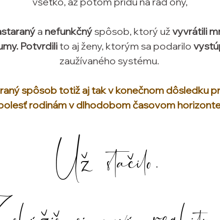
všetko, až potom prídu na rad ony,
astaraný
a
nefunkčný
spôsob, ktorý už
vyvrátili 
my. Potvrdili
to aj ženy, ktorým sa podarilo
vystú
zaužívaného systému.
raný spôsob totiž aj tak v konečnom dôsledku pr
bolesť rodinám v dlhodobom časovom horizonte
Už stačilo.
aslúžiš si novú realitu.