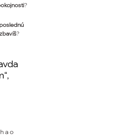
pokojnosti
?
 poslednú
zbavíš
?
ravda
m“,
h a o