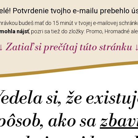
lé! Potvrdenie tvojho e-mailu prebehlo ú
ahrávkou budeš mať do 15 minút v tvojej e-mailovej schránk
mohla nájsť
, pozri sa tiež do zložky: Promo, Hromadné a
↓ Zatiaľ si prečítaj túto stránku 
edela si, že existu
pôsob, ako sa
zbav