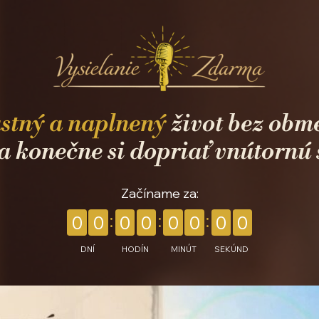
astný a naplnený
život bez obm
 a konečne si dopriať vnútornú 
Začíname za:
0
0
0
0
0
0
0
0
DNÍ
HODÍN
MINÚT
SEKÚND