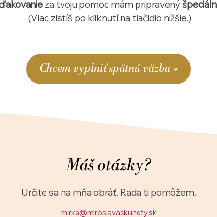
ďakovanie
za tvoju pomoc mám pripravený
špeciáln
(Viac zistíš po kliknutí na tlačidlo nižšie.)
Chcem vyplniť spätnú väzbu »
Máš otázky?
Určite sa na mňa obráť. Rada ti pomôžem.
mirka@miroslavaskultety.sk