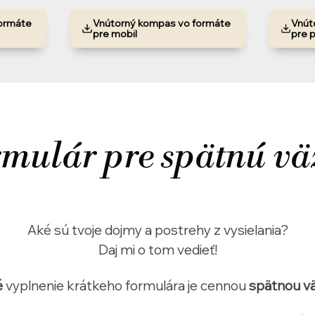
ormáte
Vnútorný kompas vo formáte
Vnút
pre mobil
pre 
mulár pre spätnú v
Aké sú tvoje dojmy a postrehy z vysielania?
Daj mi o tom vedieť!
é
vyplnenie krátkeho formulára je cennou
spätnou v