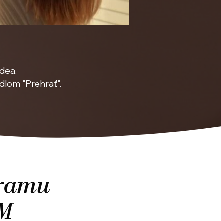
idea.
idlom "Prehrať".
gramu
M