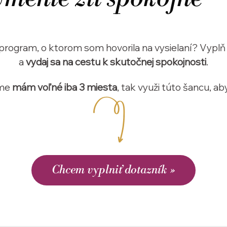
a program, o ktorom som hovorila na vysielaní? Vyplň
a
vydaj sa na cestu k skutočnej spokojnosti
.
ame
mám voľné iba 3 miesta
, tak využi túto šancu, aby
Chcem vyplniť dotazník »