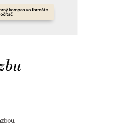
orný kompas vo formáte
počítač
äzbu
äzbou.