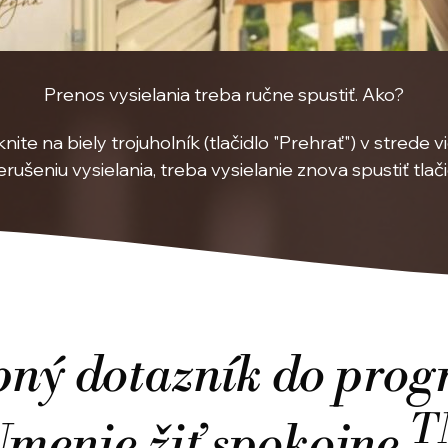
Prenos vysielania treba ručne spustiť. Ako?
iknite na biely trojuholník (tlačidlo "Prehrať") v strede v
erušeniu vysielania, treba vysielanie znova spustiť tlač
pný dotazník do pro
T
menie žiť spokojne