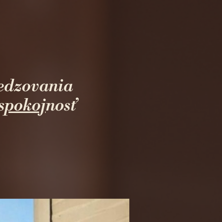
edzovania
s
pokoj
nosť