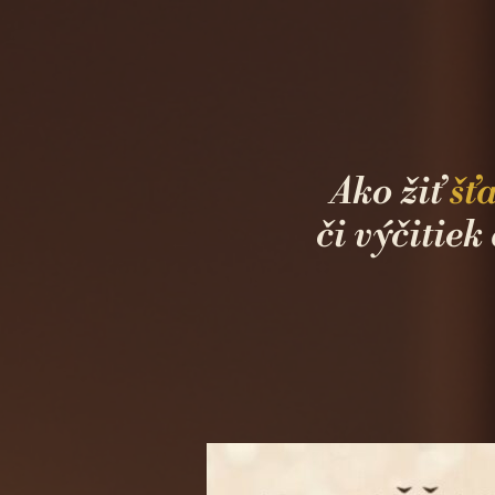
Ako žiť
šť
či výčitiek