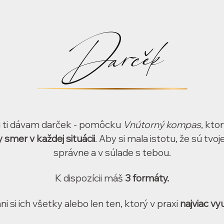
Darček
iu ti dávam darček - pomôcku
Vnútorný kompas
, kto
 smer v každej situácii
. Aby si mala istotu, že sú tvo
správne a v súlade s tebou.
K dispozícii máš
3 formáty.
ni si ich všetky alebo len ten, ktorý v praxi
najviac vyu