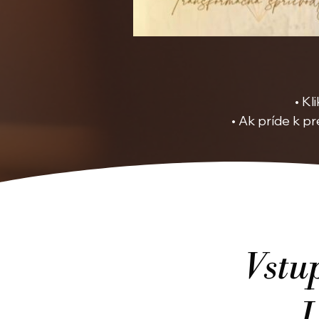
• Kl
• Ak príde k pr
Vstu
U