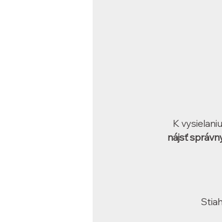
K vysielan
nájsť správny
Stiah