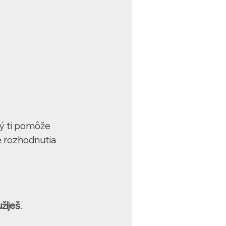
rý ti pomôže
je rozhodnutia
žiješ
.