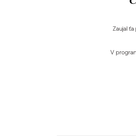
Zaujal ť
V progr