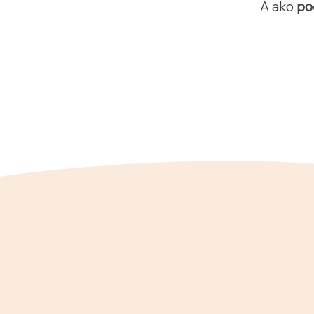
A ako
po