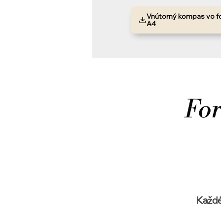
Vnútorný kompas vo f
A4
For
Každ