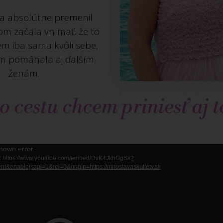
sa absolútne premenil
om začala vnímať, že to
m iba sama kvôli sebe,
om pomáhala aj ďalším
ženám.
o cestu chcem priniesť aj t
nown error.
u: https://www.youtube.com/embed/DvK4JkhGgSk?
t&enablejsapi=1&rel=0&origin=https://miroslavaskultety.sk