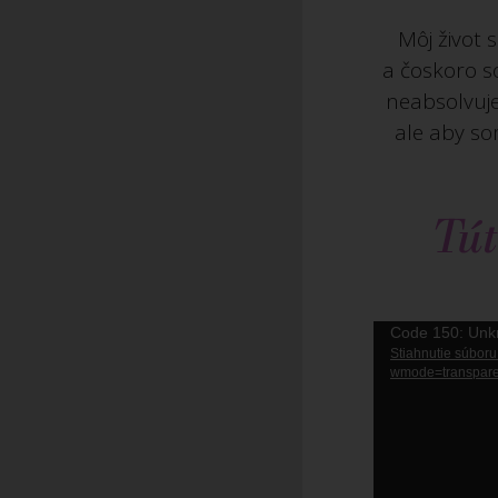
Môj život 
a čoskoro s
neabsolvuje
ale aby s
Tút
Video
Code 150: Unk
Stiahnutie súbor
prehrávač
wmode=transparen