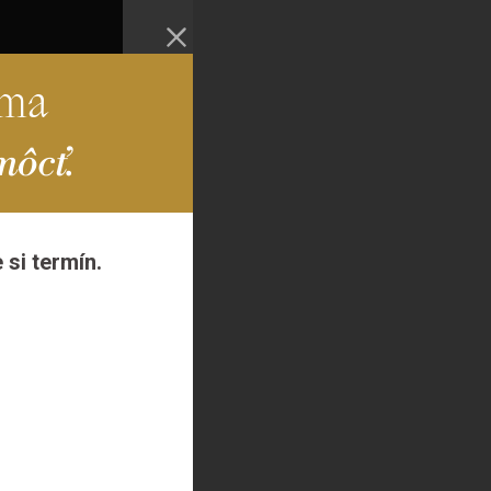
Rma
môcť.
si termín.