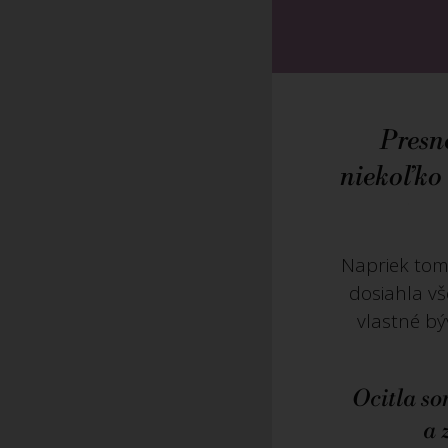
Presne
niekoľko 
Napriek tom
dosiahla v
vlastné bý
Ocitla so
a 