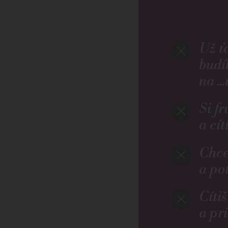
Už ť
budí
na ...
Si f
a cít
Chce
a po
Cítiš
a pr