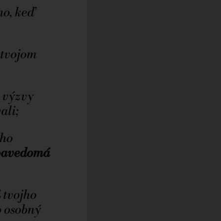
o, keď
 tvojom
 výzvy
ali;
ého
bavedomá
i
tvojho
o osobný