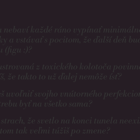
a nebaví každé ráno vypínať minimáln
ky a vstávať s pocitom, že ďalší deň bu
u (figu :)?
rustrovaná z toxického kolotoča povinn
íš, že takto to už ďalej nemôže ísť?
š uvoľniť svojho vnútorného perfekcio
trebu byť na všetko sama?
 strach, že svetlo na konci tunela neexi
itom tak veľmi túžiš po zmene?