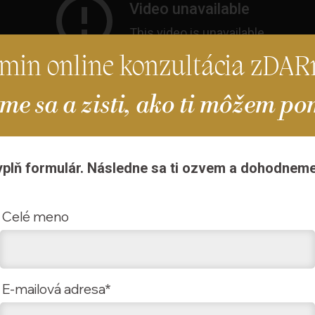
-min online konzultácia zDA
me sa a zisti, ako ti môžem po
yplň formulár. Následne sa ti ozvem a dohodneme 
CHCEM TRANSFORMAČNÝ KOUČING
Celé meno
E-mailová adresa*