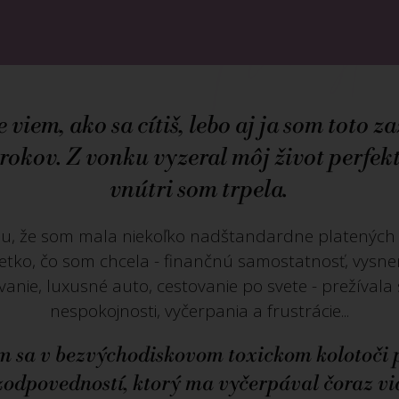
 viem, ako sa cítiš, lebo aj ja som toto z
rokov. Z vonku vyzeral môj život perfekt
vnútri som trpela.
u, že som mala niekoľko nadštandardne platených
šetko, čo som chcela - finančnú samostatnosť, vysn
vanie, luxusné auto, cestovanie po svete - prežívala
nespokojnosti, vyčerpania a frustrácie...
m sa v bezvýchodiskovom toxickom kolotoči 
zodpovedností, ktorý ma vyčerpával čoraz vi