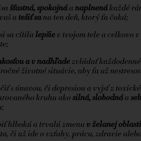
ť sa
šťastná, spokojná
a
naplnená
každé rán
ávaš a
tešiť sa
na ten deň, ktorý ťa čaká;
si sa cítila
lepšie
v tvojom tele a celkovo v
te;
hkosťou a v nadhľade
zvládať každodenné
ročné životné situácie, aby ťa už nestresov
čiť s únavou, či depresiou a vyjsť z toxick
arovaného kruhu ako
silná, slobodná
a
se
a;
iť hlbokú a trvalú zmenu
v želanej oblast
ta, či už ide o vzťahy, prácu, zdravie aleb