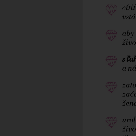
cíti
vst
aby 
živo
s ľa
a ná
zato
zač
žen
urob
živo