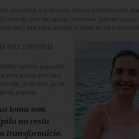
m ako robot, v práci som minula poslednú silu, kto
cez víkendy som len spala, nevládala som ani pouprat
obiť niečo pre seba, zacvičiť si alebo ísť na prechádz
a na zmenu
 zážitky niekedy pripadali
na zemi a bola som ako
vom tele, dnes som za ne
ačná, pretože
ka tomu som
pila na cestu
 a transformácie.