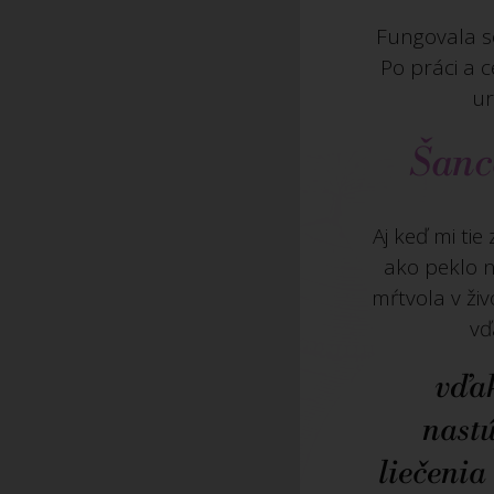
Fungovala so
Po práci a 
ur
Šanc
Aj keď mi tie
ako peklo 
mŕtvola v ži
vď
vďa
nastú
liečenia