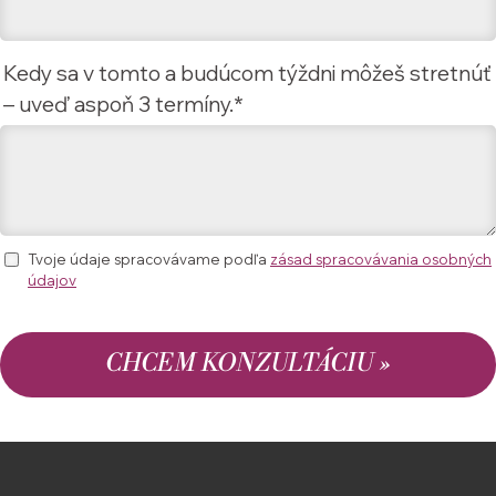
Kedy sa v tomto a budúcom týždni môžeš stretnúť
– uveď aspoň 3 termíny.*
TRANSFORMAČNÝ
KOUČING
TI POMÔŽE
Tvoje údaje spracovávame podľa
zásad spracovávania osobných
údajov
CHCEM KONZULTÁCIU »