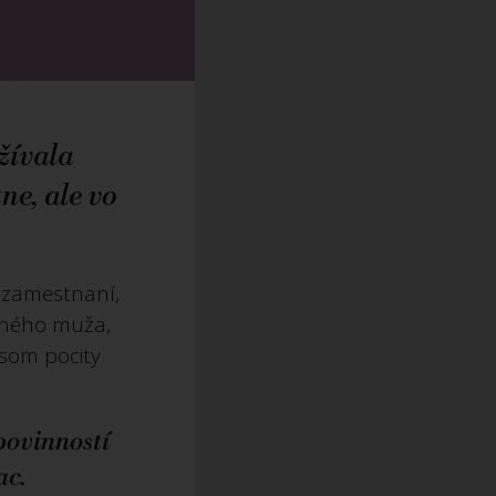
ažívala
ne, ale vo
 zamestnaní,
eného muža,
 som pocity
povinností
ac.