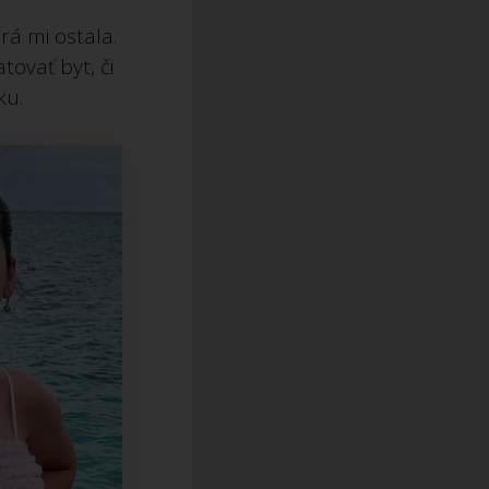
rá mi ostala.
ovať byt, či
ku.