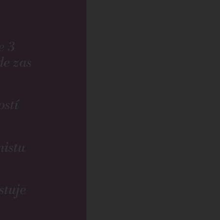
e 3
de zas
ostí
nistu
stuje