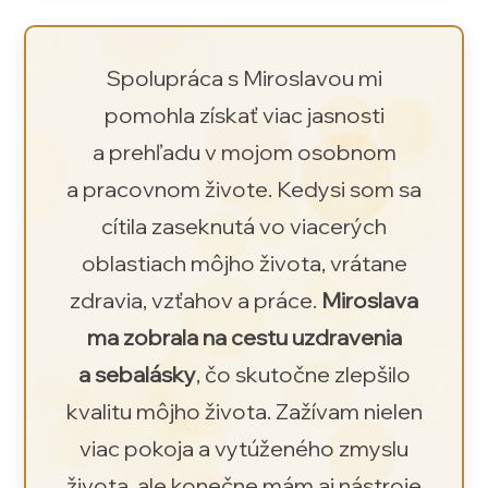
Spolupráca s Miroslavou mi
pomohla získať viac jasnosti
a prehľadu v mojom osobnom
a pracovnom živote. Kedysi som sa
cítila zaseknutá vo viacerých
oblastiach môjho života, vrátane
zdravia, vzťahov a práce.
Miroslava
ma zobrala na cestu uzdravenia
a sebalásky
, čo skutočne zlepšilo
kvalitu môjho života. Zažívam nielen
viac pokoja a vytúženého zmyslu
života, ale konečne mám aj nástroje