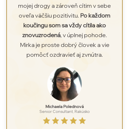
mojej drogy a zároveň cítim v sebe
oveľa väčšiu pozitivitu.
Po každom
koučingu som sa vždy cítila ako
znovuzrodená
, v úplnej pohode.
Mirka je proste dobrý človek a vie
pomôcť ozdravieť aj zvnútra.
Michaela Polednová
Senior Consultant, Rakúsko