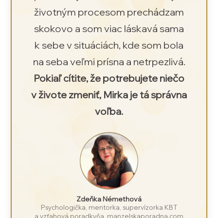
životným procesom prechádzam
skokovo a som viac láskavá sama
k sebe v situáciách, kde som bola
na seba veľmi prísna a netrpezlivá.
Pokiaľ cítite, že potrebujete niečo
v živote zmeniť, Mirka je tá správna
voľba.
Zdeňka Némethová
Psychologička, mentorka, supervízorka KBT
a vzťahová poradkyňa, manzelskaporadna.com