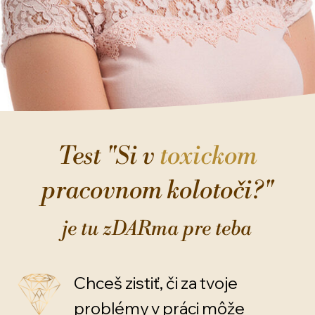
Test "Si v
toxickom
pracovnom kolotoči?"
je tu zDARma pre teba
Chceš zistiť, či za tvoje
problémy v práci môže