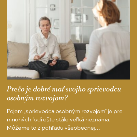
Prečo je dobré mať svojho sprievodcu
osobným rozvojom?
Pojem „sprievodca osobným rozvojom” je pre
mnohých ľudí ešte stále veľká neznáma.
Môžeme to z pohľadu všeobecnej…