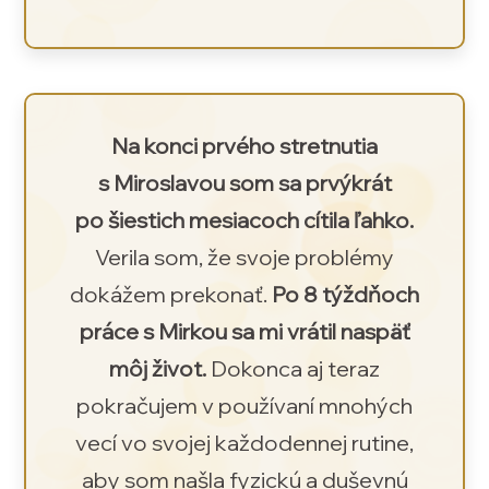
Na konci prvého stretnutia
s Miroslavou som sa prvýkrát
po šiestich mesiacoch cítila ľahko.
Verila som, že svoje problémy
dokážem prekonať.
Po 8 týždňoch
práce s Mirkou sa mi vrátil naspäť
môj život.
Dokonca aj teraz
pokračujem v používaní mnohých
vecí vo svojej každodennej rutine,
aby som našla fyzickú a duševnú